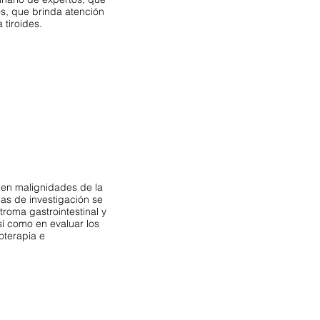
os, que brinda atención
tiroides.
 en malignidades de la
eas de investigación se
troma gastrointestinal y
sí como en evaluar los
oterapia e