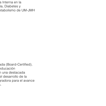
 Interna en la
ía, Diabetes y
 Metabolismo de UM-JMH
ada (Board-Certified),
 educación
on una destacada
el desarrollo de la
egradora para el avance
.