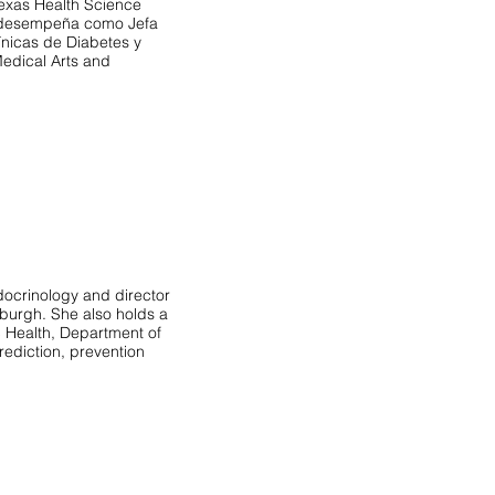
Texas Health Science
e desempeña como Jefa
ínicas de Diabetes y
Medical Arts and
ndocrinology and director
sburgh. She also holds a
c Health, Department of
prediction, prevention