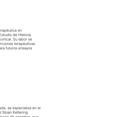
erapéutica en
studio de Historia
rtical. Su labor se
enciones terapéuticas,
ara futuros ensayos
ada, se especializa en el
l Sloan Kettering
inario de expertos, que