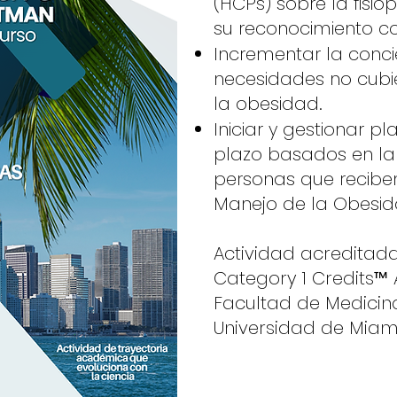
(HCPs) sobre la fisi
su reconocimiento 
Incrementar la conci
necesidades no cubie
la obesidad.
Iniciar y gestionar p
plazo basados en la
personas que recibe
Manejo de la Obesi
Actividad acreditad
Category 1 Credits™ 
Facultad de Medicina
Universidad de Miami